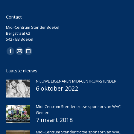
Contact
Midi-Centrum Stender Boekel
Bergstraat 62
5427 EB Boekel
Vind ons op:
Facebook
Mail
Website
page
page
page
Laatste nieuws
opens
opens
opens
in
in
in
NIEUWE EIGENAREN MIDI-CENTRUM-STENDER
new
new
new
6 oktober 2022
window
window
window
Midi-Centrum Stender trotse sponsor van WAC
Gemert
7 maart 2018
Midi-Centrum Stender trotse sponsor van WAC