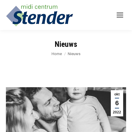
Nieuws
Je bent hier:
Home
Nieuws
okt
6
2022